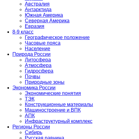
Австралия
Антарктида
Южная Америка
Северная Америка
Евразия
8-9 класс
Географическое положение
Часовые пояса
Население
Природа России
Литосфера
Атмосфера
Гидросфера
Почвы
Природные зоны
Экономика России
Экономические понятия
ТЭК
Конструкционные материалы
Машиностроение и ВПК
АПК
Инфраструктурный комплекс
Регионы России
Сибирь
Русская равнина