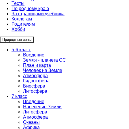
Тесты
По родному краю
За страницами учебника
Коллегам
Родителям
Хобби
Природные зоны
5-6 класс
Введение
Земля - планета СС
План и карта
Человек на Земле
Атмосфера
Гидросфера
Биосфера
Литосфера
7 класс
Введение
Население Земли
Литосфера
Атмосфера
Океаны
Африка