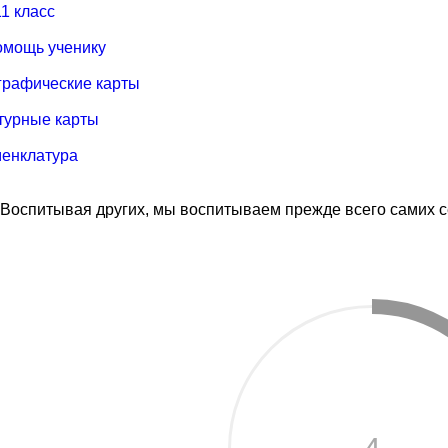
11 класс
омощь ученику
графические карты
турные карты
енклатура
Воспитывая других, мы воспитываем прежде всего самих 