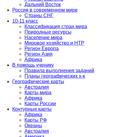
Дальний Восток
Россия в современном мире
Страны СНГ
10-11 класс
Классификация стран мира
Природные ресурсы
Население мира
Мировое хозяйство и НТР
Регион Европа
Регион Азия
Африка
В помощь ученику
Правила выполнения заданий
Планы географических х-к
Географические карты
Австралия
Карты мира
Африка
Карты России
Контурные карты
Африка
Карты РФ
Океаны
Австралия
Америка