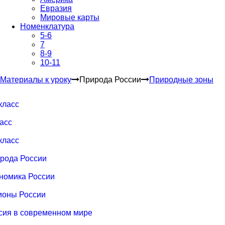
Евразия
Мировые карты
Номенклатура
5-6
7
8-9
10-11
Материалы к уроку
Природа России
Природные зоны
 класс
ласс
 класс
рода России
номика России
ионы России
сия в современном мире