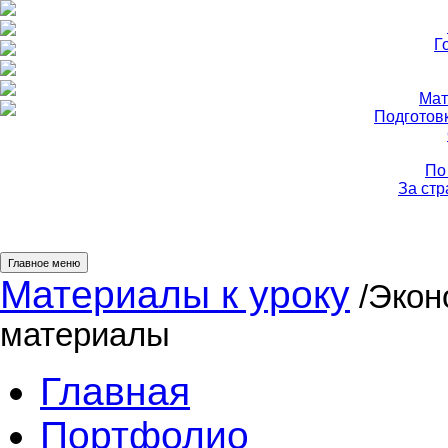
Г
Мат
Подготов
По
За ст
Главное меню
Материалы к уроку
/Экон
материалы
Главная
Портфолио