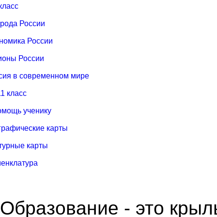
 класс
рода России
номика России
ионы России
сия в современном мире
11 класс
омощь ученику
графические карты
турные карты
енклатура
Образование - это крыл