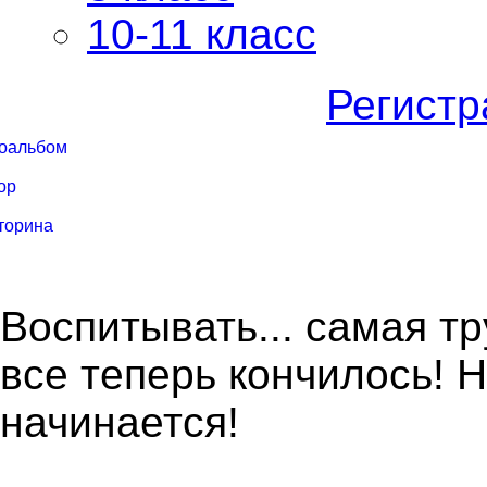
10-11 класс
Регистр
оальбом
ор
торина
Воспитывать... самая т
все теперь кончилось! Н
начинается!