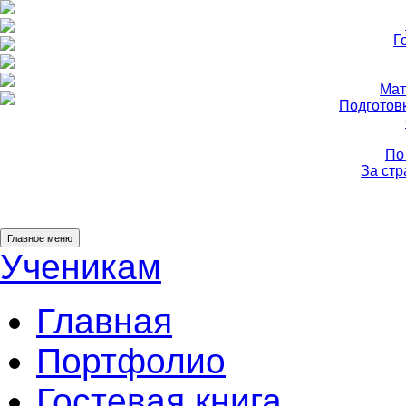
Г
Мат
Подготов
По
За ст
Главное меню
Ученикам
Главная
Портфолио
Гостевая книга