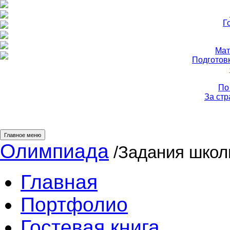
Г
Мат
Подготов
По
За ст
Главное меню
Олимпиада
/Задания школ
Главная
Портфолио
Гостевая книга